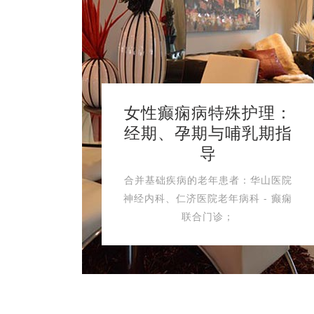
女性癫痫病特殊护理：
经期、孕期与哺乳期指
导
合并基础疾病的老年患者：华山医院
神经内科、仁济医院老年病科 - 癫痫
联合门诊；