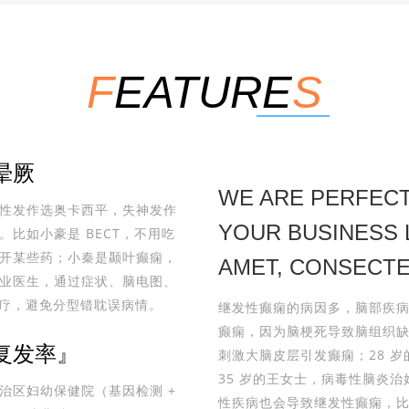
F
EATURE
S
晕厥
WE ARE PERFEC
性发作选奥卡西平，失神发作
YOUR BUSINESS 
比如小豪是 BECT，不用吃
要避开某些药；小秦是颞叶癫痫，
AMET, CONSECTE
业医生，通过症状、脑电图、
治疗，避免分型错耽误病情。
继发性癫痫的病因多，脑部疾病最
癫痫，因为脑梗死导致脑组织缺
复发率』
刺激大脑皮层引发癫痫；28 
35 岁的王女士，病毒性脑炎
治区妇幼保健院（基因检测 +
性疾病也会导致继发性癫痫，比