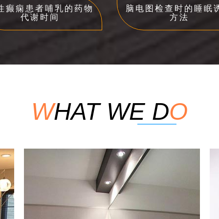
性癫痫患者哺乳的药物
脑电图检查时的睡眠
代谢时间
方法
W
HAT WE D
O