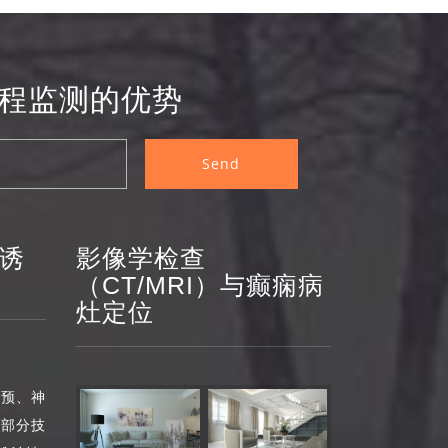
程监测的优势
诱
影像学检查
（CT/MRI）与癫痫病
灶定位
干预、神
，部分技