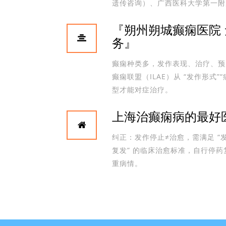
遗传咨询）、广西医科大学第一附
『朔州朔城癫痫医院 
务』
癫痫种类多，发作表现、治疗、预后
癫痫联盟（ILAE）从 “发作形式”
型才能对症治疗。
上海治癫痫病的最好
纠正：发作停止≠治愈，需满足 “发作
复发” 的临床治愈标准，自行停药
重病情。