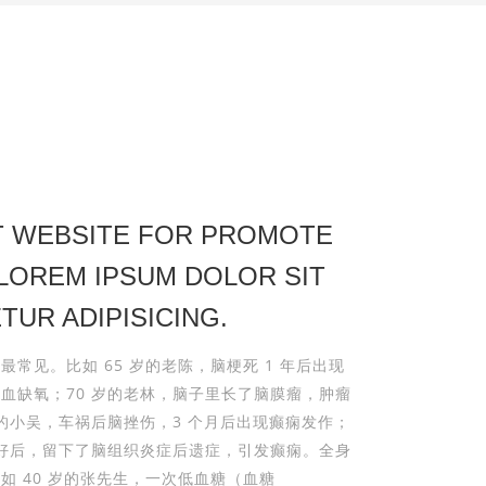
T WEBSITE FOR PROMOTE
LOREM IPSUM DOLOR SIT
TUR ADIPISICING.
常见。比如 65 岁的老陈，脑梗死 1 年后出现
血缺氧；70 岁的老林，脑子里长了脑膜瘤，肿瘤
岁的小吴，车祸后脑挫伤，3 个月后出现癫痫发作；
治好后，留下了脑组织炎症后遗症，引发癫痫。全身
如 40 岁的张先生，一次低血糖（血糖