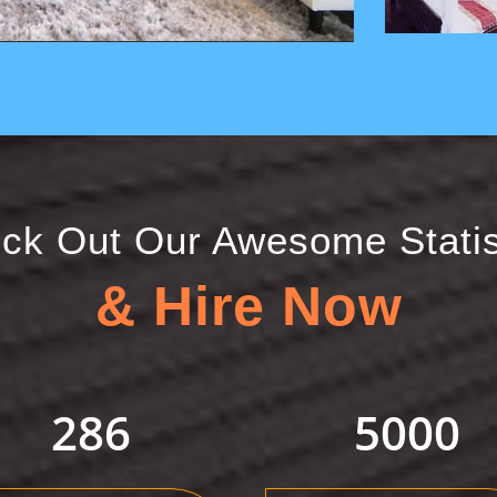
ck Out Our Awesome Statis
& Hire Now
427
5000