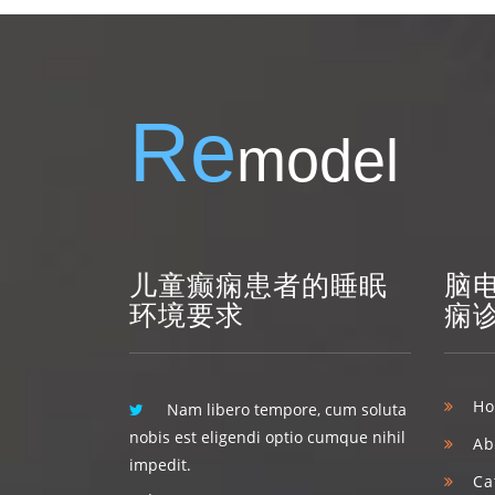
Re
model
儿童癫痫患者的睡眠
脑
环境要求
痫
H
Nam libero tempore, cum soluta
nobis est eligendi optio cumque nihil
Ab
impedit.
Ca