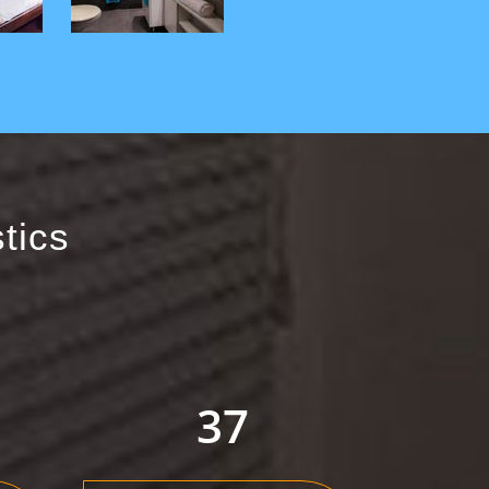
tics
55