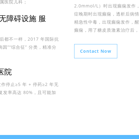
属医院儿科；
2.0mmol/L）时出现癫痫
症晚期时出现癫痫，透析后病情
无障碍设施 服
精急性中毒，出现癫痫发作，醒
癫痫，用了糖皮质激素治疗后
都不一样，2017 年国际抗
“病因”“综合征” 分类，精准分
Contact Now
医院
停止≥5 年 + 停药≥2 年无
复发率高达 80%，且可能加