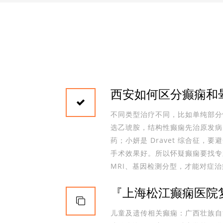
西安如何区分癫痫和
不同类型治疗不同，比如单纯部分
选乙琥胺，结构性癫痫先治原发病。
药；小妍是 Dravet 综合征，
手术效果好。所以怀疑癫痫要找专
MRI、基因检测分型，才能对症
『上海松江癫痫医院
儿童及遗传相关癫痫：广西壮族自